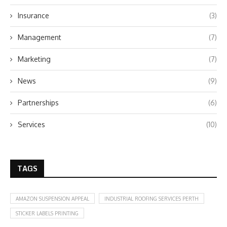
Insurance
(3)
Management
(7)
Marketing
(7)
News
(9)
Partnerships
(6)
Services
(10)
TAGS
AMAZON SUSPENSION APPEAL
INDUSTRIAL ROOFING SERVICES PERTH
STICKER LABELS PRINTING